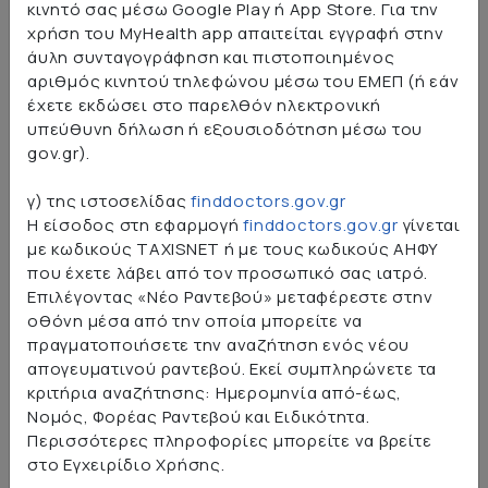
κινητό σας μέσω Google Play ή App Store. Για την
χρήση του MyHealth app απαιτείται εγγραφή στην
Ο Οργανισμός Γενικό Νοσοκομείο Κέρκυρας
άυλη συνταγογράφηση και πιστοποιημένος
προσφέρει προς χρήση τη δικτυακή του πύλη (ΔΠ)
αριθμός κινητού τηλεφώνου μέσω του ΕΜΕΠ (ή εάν
υπό τους κάτωθι όρους χρήσης, τους οποίους ο
έχετε εκδώσει στο παρελθόν ηλεκτρονική
επισκέπτης/χρήστης της δικτυακής πύλης καλείται να
υπεύθυνη δήλωση ή εξουσιοδότηση μέσω του
διαβάσει προσεκτικά και να προβεί σε επίσκεψη/
gov.gr).
χρήση των ιστοσελίδων /ηλεκτρονικών υπηρεσιών
γ) της ιστοσελίδας
finddoctors.gov.gr
του Οργανισμού, μόνο εφόσον τους αποδέχεται
Η είσοδος στη εφαρμογή
finddoctors.gov.gr
γίνεται
πλήρως.
με κωδικούς TAXISNET ή με τους κωδικούς ΑΗΦΥ
1. Το Γενικό Νοσοκομείο Κέρκυρας λαμβάνει όλα τα
που έχετε λάβει από τον προσωπικό σας ιατρό.
απαραίτητα μέτρα για να εξασφαλίσει τη σωστή
Επιλέγοντας «Νέο Ραντεβού» μεταφέρεστε στην
λειτουργία των ηλεκτρονικών υπηρεσιών που
οθόνη μέσα από την οποία μπορείτε να
παρέχει. Το Γενικό Νοσοκομείο Κέρκυρας δεν
πραγματοποιήσετε την αναζήτηση ενός νέου
απογευματινού ραντεβού. Εκεί συμπληρώνετε τα
ευθύνεται για οποιαδήποτε ζημία (άμεση ή έμμεση,
κριτήρια αναζήτησης: Ημερομηνία από-έως,
θετική ή αποθετική) που τυχόν θα υποστεί ο
Νομός, Φορέας Ραντεβού και Ειδικότητα.
χρήστης της δικτυακής πύλης από τη χρήση ή την
Περισσότερες πληροφορίες μπορείτε να βρείτε
αδυναμία χρήσης αυτής, από καθυστερήσεις κατά τη
στο Εγχειρίδιο Χρήσης.
χρήση αυτής, από λάθη ή παραλείψεις σε αυτή, από