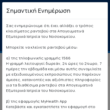
Σημαντική Ενημέρωση
Εφαρμογή Ηλεκτρονικών
Ραντεβού Γενικού
Σας ενημερώνουμε ότι έχει αλλάξει ο τρόπος
κλεισίματος ραντεβού στα Απογευματινά
Νοσοκομείου Κέρκυρας "Αγία
Εξωτερικά Ιατρεία του Νοσοκομείου.
Ειρήνη"
Μπορείτε να κλείνετε ραντεβού μέσω:
α) της τηλεφωνικής γραμμής 1566
Σύνδεση
Η γραμμή λειτουργεί δωρεάν, 24 ώρες το 24ωρο, 7
ημέρες την εβδομάδα και μέσω αυτής συνομιλείτε
με εξειδικευμένους εκπροσώπους που παρέχουν
άμεσες, κατανοητές και αξιόπιστες πληροφορίες
Όροι Χρήσης
για τα διαθέσιμα ραντεβού στα Απογευματινά
Εξωτερικά Ιατρεία του Νοσοκομείου.
β) της εφαρμογής MyHealth App
Κατεβάστε και εγκαταστήστε την εφαρμογή στο