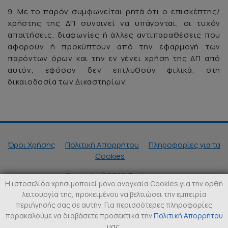
9. Με το παρόν συμφωνείται ρητά ότι ο επισκέπτης/
χρήστης της ΔΠ συναινεί να υπάγονται, οι τυχόν
απαιτήσεις, διαφωνίες ή άλλες αντιπαραθέσεις που
αφορούν ή προκύπτουν από την εφαρμογή των
παρόντων όρων και την εν γένει χρήση της ΔΠ από
αυτόν, εφόσον δεν επιλυθούν φιλικά, στη
δικαιοδοσία των Δικαστηρίων.
Όροι Χρήσης
Πολιτική Απορρήτου
Πληροφορίες για τα
Cookies
Copyright © 2026
iRantevou
.
Η ιστοσελίδα χρησιμοποιεί μόνο αναγκαία Cookies για την ορθή
λειτουργία της, προκειμένου να βελτιώσει την εμπειρία
περιήγησής σας σε αυτήν. Για περισσότερες πληροφορίες
παρακαλούμε να διαβάσετε προσεκτικά την
Πολιτική Απορρήτου
μας.