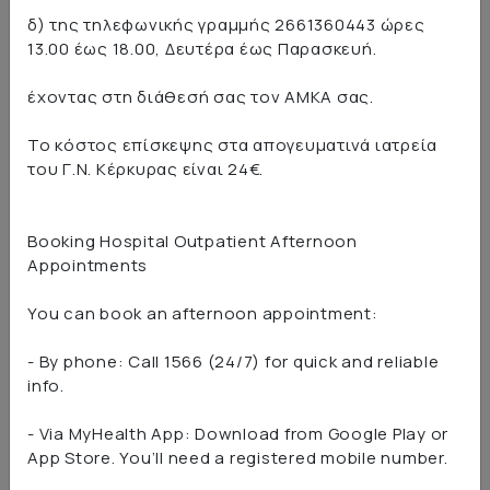
διακοπές της τηλεφωνικής γραμμής, βλάβες του
δ) της τηλεφωνικής γραμμής 2661360443 ώρες
δικτύου ηλεκτροδότησης ή για άλλους λόγους.
13.00 έως 18.00, Δευτέρα έως Παρασκευή.
2. Ο χρήστης που επιθυμεί να χρησιμοποιήσει τις
έχοντας στη διάθεσή σας τον ΑΜΚΑ σας.
ηλεκτρονικές υπηρεσίες του Οργανισμού, είναι
υπεύθυνος για κάθε υποβολή δήλωσης ή στοιχείων
Το κόστος επίσκεψης στα απογευματινά ιατρεία
που πραγματοποιείται με χρήση των προσωπικών
του Γ.Ν. Κέρκυρας είναι 24€.
κωδικών (κωδικός χρήστη και συνθηματική λέξη) του.
Η ευθύνη αυτή υφίσταται ακόμα και εάν ο χρήστης
αποφασίσει, με δική του ελεύθερη επιλογή, να
Booking Hospital Outpatient Afternoon
γνωστοποιήσει τους προσωπικούς κωδικούς του σε
Appointments
τρίτο πρόσωπο που χρησιμοποιεί κάποια
ηλεκτρονική υπηρεσία για λογαριασμό του.
You can book an afternoon appointment:
3. Ο χρήστης που επιθυμεί να χρησιμοποιήσει τις
- By phone: Call 1566 (24/7) for quick and reliable
ηλεκτρονικές υπηρεσίες του Οργανισμού Γενικό
info.
Νοσοκομείο Κέρκυρας, οφείλει να παρέχει αληθείς,
ακριβείς, έγκυρες και πλήρεις πληροφορίες σχετικά
- Via MyHealth App: Download from Google Play or
με τα στοιχεία που υποβάλλει τόσο κατά την αίτηση
App Store. You’ll need a registered mobile number.
εγγραφής του όσο και κατά τη χρήση των